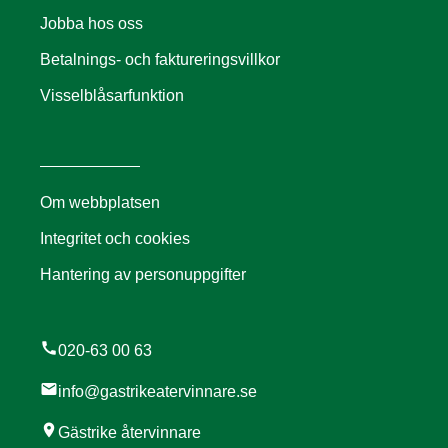
Jobba hos oss
Betalnings- och faktureringsvillkor
Visselblåsarfunktion
Om webbplatsen
Integritet och cookies
Hantering av personuppgifter
call
020-63 00 63
mail
info@gastrikeatervinnare.se
location_on
Gästrike återvinnare