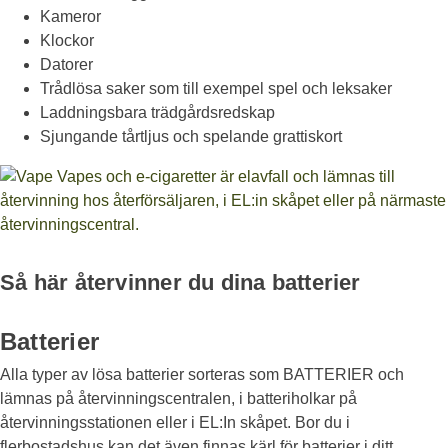
Kameror
Klockor
Datorer
Trådlösa saker som till exempel spel och leksaker
Laddningsbara trädgårdsredskap
Sjungande tårtljus och spelande grattiskort
Vapes och e-cigaretter är elavfall och lämnas till
återvinning hos återförsäljaren, i EL:in skåpet eller på närmaste
återvinningscentral.
Så här återvinner du dina batterier
Batterier
Alla typer av lösa batterier sorteras som BATTERIER och
lämnas på återvinningscentralen, i batteriholkar på
återvinningsstationen eller i EL:In skåpet. Bor du i
flerbostadshus kan det även finnas kärl för batterier i ditt