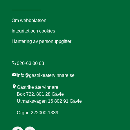
Om webbplatsen
Integritet och cookies
Hantering av personuppgifter
call
020-63 00 63
mail
info@gastrikeatervinnare.se
location_on
Gästrike återvinnare
Box 722, 801 28 Gävle
Utmarksvägen 16 802 91 Gävle
Orgnr: 222000-1339