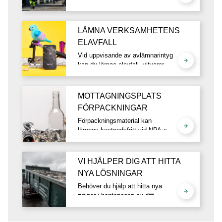
månadsvis.
LÄMNA VERKSAMHETENS
ELAVFALL
Vid uppvisande av avlämnarintyg
kan du lämna elavfall, vitvaror,
kyl och frys kostnadsfritt på
återvinningscentralen.
MOTTAGNINGSPLATS
FÖRPACKNINGAR
Förpackningsmaterial kan
lämnas kostnadsfritt vid NPA:s
(Näringslivets Producentansvar)
mottagningsplatser.
VI HJÄLPER DIG ATT HITTA
NYA LÖSNINGAR
Behöver du hjälp att hitta nya
rutiner i hanteringen av ditt
avfall? Vi hjälper dig gärna med
att hitta den optimala lösningen