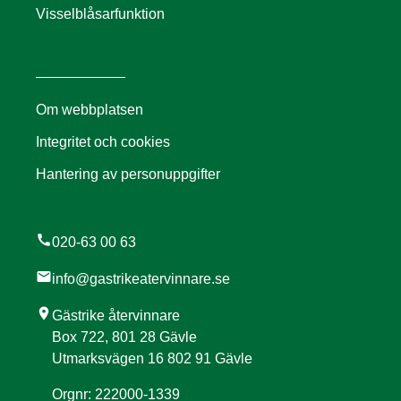
Visselblåsarfunktion
Föranmäl privat besök i företagsbil
Om webbplatsen
Integritet och cookies
Hantering av personuppgifter
call
020-63 00 63
mail
info@gastrikeatervinnare.se
location_on
Gästrike återvinnare
Box 722, 801 28 Gävle
Utmarksvägen 16 802 91 Gävle
Orgnr: 222000-1339