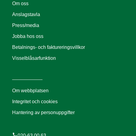
Om oss
Anslagstavla
Press/media
Jobba hos oss
Betalnings- och faktureringsvillkor
Visselblåsarfunktion
Om webbplatsen
Integritet och cookies
Hantering av personuppgifter
call
020-63 00 63