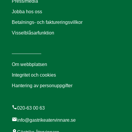
Press/media
Jobba hos oss
Betalnings- och faktureringsvillkor
Visselblåsarfunktion
Om webbplatsen
Integritet och cookies
Hantering av personuppgifter
call
020-63 00 63
mail
info@gastrikeatervinnare.se
location_on