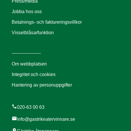
Press/media
Jobba hos oss
Betalnings- och faktureringsvillkor
Visselblåsarfunktion
Om webbplatsen
Integritet och cookies
Hantering av personuppgifter
call
020-63 00 63
mail
info@gastrikeatervinnare.se
location_on