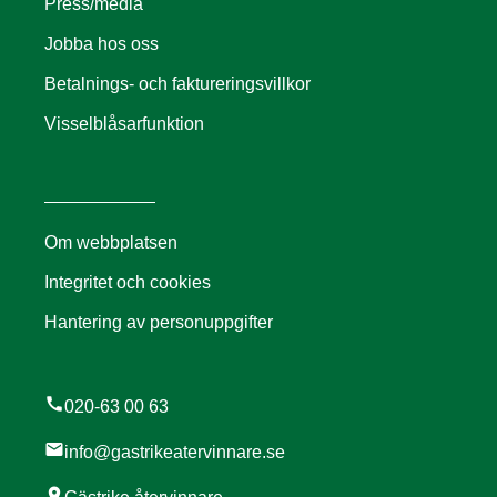
Press/media
Jobba hos oss
Betalnings- och faktureringsvillkor
Visselblåsarfunktion
Om webbplatsen
Integritet och cookies
Hantering av personuppgifter
call
020-63 00 63
mail
info@gastrikeatervinnare.se
location_on