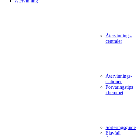
Återvinning
Återvinnings­
centraler
Återvinnings­
stationer
Förvaringstips
i hemmet
Sorteringsguide
Elavfall