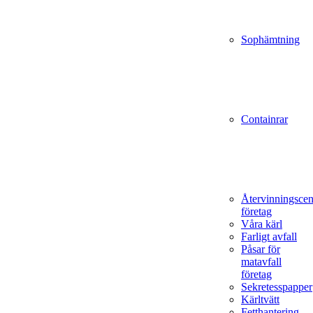
Sophämtning
Containrar
Återvinningscen
företag
Våra kärl
Farligt avfall
Påsar för
matavfall
företag
Sekretesspapper
Kärltvätt
Fetthantering