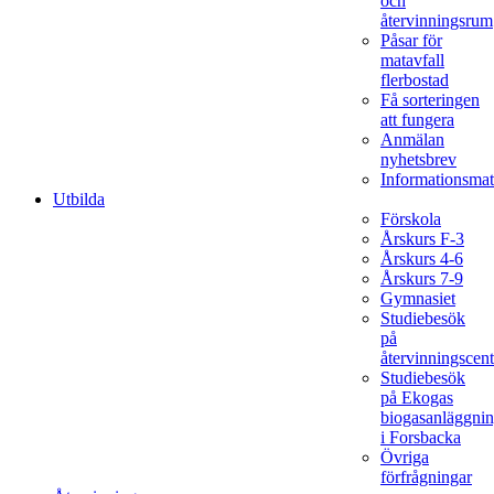
och
återvinningsrum
Påsar för
matavfall
flerbostad
Få sorteringen
att fungera
Anmälan
nyhetsbrev
Informationsmat
Utbilda
Förskola
Årskurs F-3
Årskurs 4-6
Årskurs 7-9
Gymnasiet
Studiebesök
på
återvinningscent
Studiebesök
på Ekogas
biogasanläggni
i Forsbacka
Övriga
förfrågningar