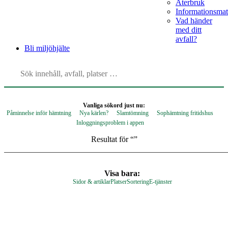
Återbruk
Informationsmat
Vad händer
med ditt
avfall?
Bli
miljöhjälte
Vanliga sökord just nu:
Påminnelse inför hämtning
Nya kärlen?
Slamtömning
Sophämtning fritidshus
Inloggningsproblem i appen
Resultat för “
”
Visa bara:
Sidor & artiklar
Platser
Sortering
E-tjänster