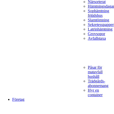
Närsorterat
Hämtningsdaga
Sophämtning
fritidshus
Slamtömning
Sekretesspapper
Latrinhämtning
Grovsopor
Avfallstaxa
Påsar för
matavfall
hushåll
Trädgårds­
abonnemang
Hyr en
container
Företag