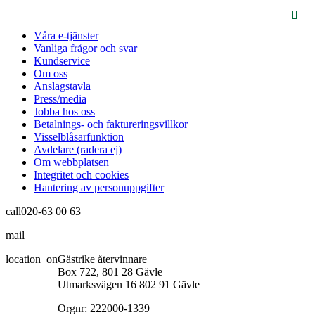
Våra e-tjänster
Vanliga frågor och svar
Kundservice
Om oss
Anslagstavla
Press/media
Jobba hos oss
Betalnings- och faktureringsvillkor
Visselblåsarfunktion
Avdelare (radera ej)
Om webbplatsen
Integritet och cookies
Hantering av personuppgifter
call
020-63 00 63
mail
info@gastrikeatervinnare.se
location_on
Gästrike återvinnare
Box 722, 801 28 Gävle
Utmarksvägen 16 802 91 Gävle
Orgnr: 222000-1339