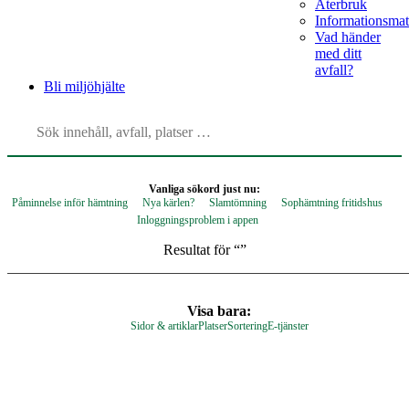
Återbruk
Informationsmat
Vad händer
med ditt
avfall?
Bli
miljöhjälte
Vanliga sökord just nu:
Påminnelse inför hämtning
Nya kärlen?
Slamtömning
Sophämtning fritidshus
Inloggningsproblem i appen
Resultat för “
”
Visa bara:
Sidor & artiklar
Platser
Sortering
E-tjänster