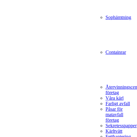
Sophämtning
Containrar
Återvinningscen
företag
Våra kärl
Farligt avfall
Påsar för
matavfall
företag
Sekretesspapper
Kärltvätt
Fetthantering