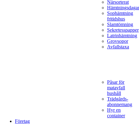
Närsorterat
Hämtningsdaga
Sophämtning
fritidshus
Slamtömning
Sekretesspapper
Latrinhämtning
Grovsopor
Avfallstaxa
Påsar för
matavfall
hushåll
Trädgårds­
abonnemang
Hyr en
container
Företag