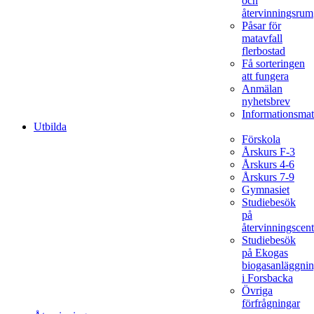
och
återvinningsrum
Påsar för
matavfall
flerbostad
Få sorteringen
att fungera
Anmälan
nyhetsbrev
Informationsmat
Utbilda
Förskola
Årskurs F-3
Årskurs 4-6
Årskurs 7-9
Gymnasiet
Studiebesök
på
återvinningscent
Studiebesök
på Ekogas
biogasanläggni
i Forsbacka
Övriga
förfrågningar