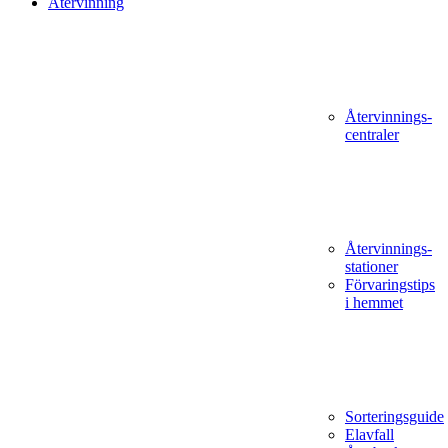
Återvinning
Återvinnings­
centraler
Återvinnings­
stationer
Förvaringstips
i hemmet
Sorteringsguide
Elavfall