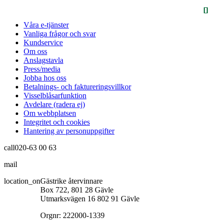
Våra e-tjänster
Vanliga frågor och svar
Kundservice
Om oss
Anslagstavla
Press/media
Jobba hos oss
Betalnings- och faktureringsvillkor
Visselblåsarfunktion
Avdelare (radera ej)
Om webbplatsen
Integritet och cookies
Hantering av personuppgifter
call
020-63 00 63
mail
info@gastrikeatervinnare.se
location_on
Gästrike återvinnare
Box 722, 801 28 Gävle
Utmarksvägen 16 802 91 Gävle
Orgnr: 222000-1339