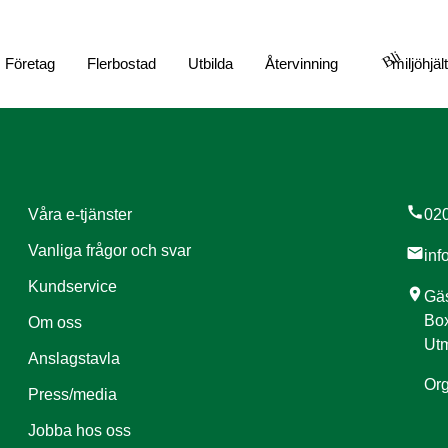
Bli
Företag
Flerbostad
Utbilda
Återvinning
miljöhjäl
call
Våra e-tjänster
020
Vanliga frågor och svar
mail
inf
Kundservice
location_on
Gäs
Box
Om oss
Utm
Anslagstavla
Org
Press/media
Jobba hos oss