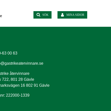
SÖK
MINA SIDOR
te
-63 00 63
o@gastrikeatervinnare.se
trike återvinnare
 722, 801 28 Gävle
arksvägen 16 802 91 Gävle
nr: 222000-1339