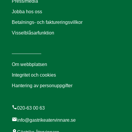
Press/media
Jobba hos oss
Betalnings- och faktureringsvillkor
Visselblåsarfunktion
Om webbplatsen
Integritet och cookies
Hantering av personuppgifter
call
020-63 00 63
mail
info@gastrikeatervinnare.se
location_on