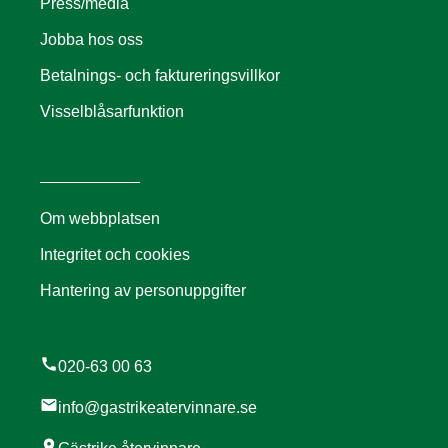
Press/media
Jobba hos oss
Betalnings- och faktureringsvillkor
Visselblåsarfunktion
Om webbplatsen
Integritet och cookies
Hantering av personuppgifter
call
020-63 00 63
mail
info@gastrikeatervinnare.se
location_on