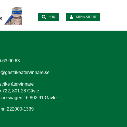
SÖK
MINA SIDOR
te
-63 00 63
o@gastrikeatervinnare.se
trike återvinnare
 722, 801 28 Gävle
arksvägen 16 802 91 Gävle
nr: 222000-1339