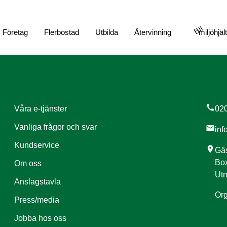
Bli
Företag
Flerbostad
Utbilda
Återvinning
miljöhjäl
call
Våra e-tjänster
020
Vanliga frågor och svar
mail
inf
Kundservice
location_on
Gäs
Box
Om oss
Utm
Anslagstavla
Org
Press/media
Jobba hos oss