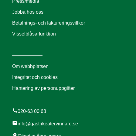
Press/media
Jobba hos oss
Betalnings- och faktureringsvillkor
Visselblåsarfunktion
Om webbplatsen
Integritet och cookies
Hantering av personuppgifter
call
020-63 00 63
mail
info@gastrikeatervinnare.se
location_on