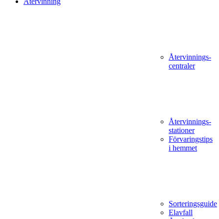
Återvinning
Återvinnings­
centraler
Återvinnings­
stationer
Förvaringstips
i hemmet
Sorteringsguide
Elavfall