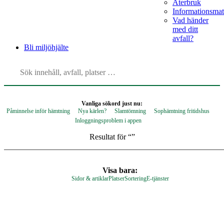
Återbruk
Informationsmat
Vad händer
med ditt
avfall?
Bli
miljöhjälte
Vanliga sökord just nu:
Påminnelse inför hämtning
Nya kärlen?
Slamtömning
Sophämtning fritidshus
Inloggningsproblem i appen
Resultat för “
”
Visa bara:
Sidor & artiklar
Platser
Sortering
E-tjänster