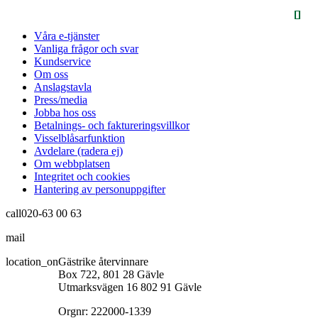
Våra e-tjänster
Vanliga frågor och svar
Kundservice
Om oss
Anslagstavla
Press/media
Jobba hos oss
Betalnings- och faktureringsvillkor
Visselblåsarfunktion
Avdelare (radera ej)
Om webbplatsen
Integritet och cookies
Hantering av personuppgifter
call
020-63 00 63
mail
info@gastrikeatervinnare.se
location_on
Gästrike återvinnare
Box 722, 801 28 Gävle
Utmarksvägen 16 802 91 Gävle
Orgnr: 222000-1339