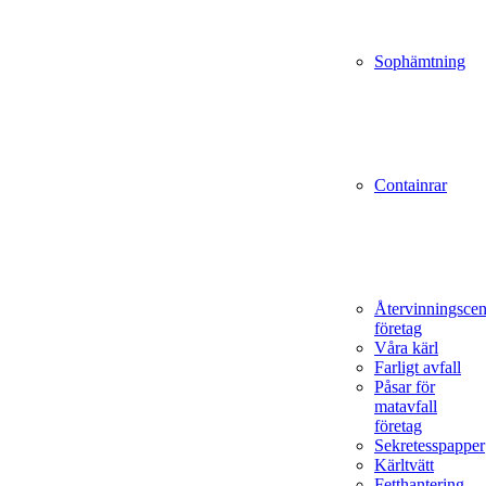
Sophämtning
Containrar
Återvinningscen
företag
Våra kärl
Farligt avfall
Påsar för
matavfall
företag
Sekretesspapper
Kärltvätt
Fetthantering