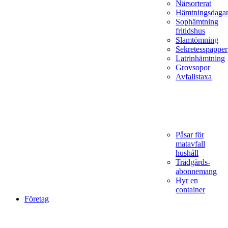
Närsorterat
Hämtningsdaga
Sophämtning
fritidshus
Slamtömning
Sekretesspapper
Latrinhämtning
Grovsopor
Avfallstaxa
Påsar för
matavfall
hushåll
Trädgårds­
abonnemang
Hyr en
container
Företag