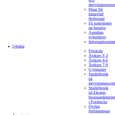
och
återvinningsrum
Påsar för
matavfall
flerbostad
Få sorteringen
att fungera
Anmälan
nyhetsbrev
Informationsmat
Utbilda
Förskola
Årskurs F-3
Årskurs 4-6
Årskurs 7-9
Gymnasiet
Studiebesök
på
återvinningscent
Studiebesök
på Ekogas
biogasanläggni
i Forsbacka
Övriga
förfrågningar