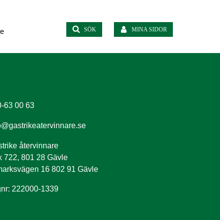
SÖK
MINA SIDOR
te
-63 00 63
o@gastrikeatervinnare.se
trike återvinnare
 722, 801 28 Gävle
arksvägen 16 802 91 Gävle
nr: 222000-1339