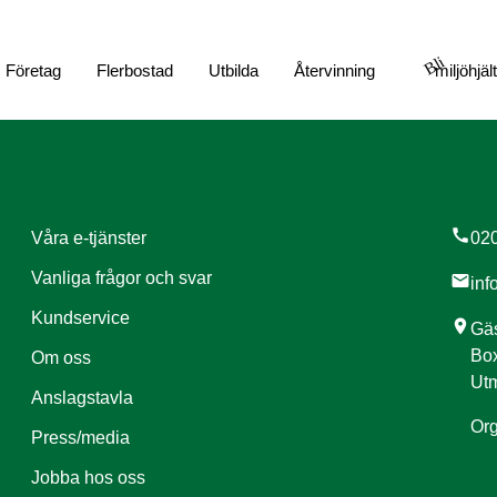
Bli
Företag
Flerbostad
Utbilda
Återvinning
miljöhjäl
call
Våra e-tjänster
020
Vanliga frågor och svar
mail
inf
Kundservice
location_on
Gäs
Box
Om oss
Utm
Anslagstavla
Org
Press/media
Jobba hos oss