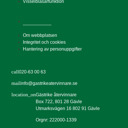
Visselblåsarfunktion
Om webbplatsen
Integritet och cookies
Hantering av personuppgifter
call
020-63 00 63
mail
info@gastrikeatervinnare.se
location_on
Gästrike återvinnare
Box 722, 801 28 Gävle
Utmarksvägen 16 802 91 Gävle
Orgnr: 222000-1339