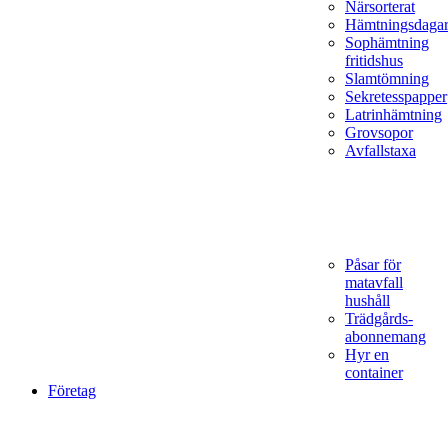
Närsorterat
Hämtningsdaga
Sophämtning
fritidshus
Slamtömning
Sekretesspapper
Latrinhämtning
Grovsopor
Avfallstaxa
Påsar för
matavfall
hushåll
Trädgårds­
abonnemang
Hyr en
container
Företag