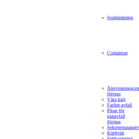
Sophämtning
Containrar
Återvinningscen
företag
Våra kärl
Farligt avfall
Påsar för
matavfall
företag
Sekretesspapper
Kärltvätt
Fetthantering