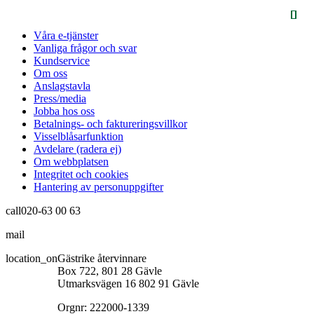
Våra e-tjänster
Vanliga frågor och svar
Kundservice
Om oss
Anslagstavla
Press/media
Jobba hos oss
Betalnings- och faktureringsvillkor
Visselblåsarfunktion
Avdelare (radera ej)
Om webbplatsen
Integritet och cookies
Hantering av personuppgifter
call
020-63 00 63
mail
info@gastrikeatervinnare.se
location_on
Gästrike återvinnare
Box 722, 801 28 Gävle
Utmarksvägen 16 802 91 Gävle
Orgnr: 222000-1339