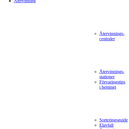
Återvinning
Återvinnings­
centraler
Återvinnings­
stationer
Förvaringstips
i hemmet
Sorteringsguide
Elavfall