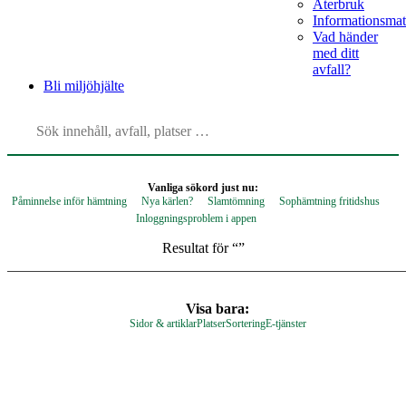
Återbruk
Informationsmat
Vad händer
med ditt
avfall?
Bli
miljöhjälte
Vanliga sökord just nu:
Påminnelse inför hämtning
Nya kärlen?
Slamtömning
Sophämtning fritidshus
Inloggningsproblem i appen
Resultat för “
”
Visa bara:
Sidor & artiklar
Platser
Sortering
E-tjänster