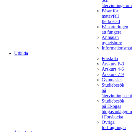
och
återvinningsrum
Påsar för
matavfall
flerbostad
Få sorteringen
att fungera
Anmälan
nyhetsbrev
Informationsmat
Utbilda
Förskola
Årskurs F-3
Årskurs 4-6
Årskurs 7-9
Gymnasiet
Studiebesök
på
återvinningscent
Studiebesök
på Ekogas
biogasanläggni
i Forsbacka
Övriga
förfrågningar