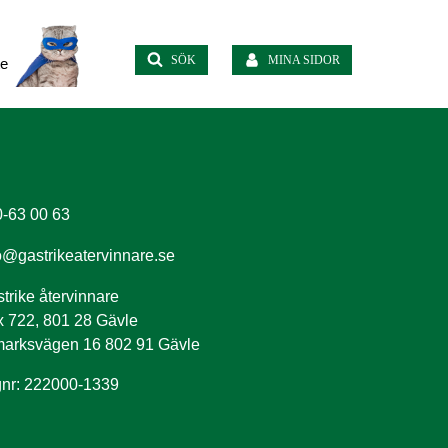
SÖK
MINA SIDOR
te
-63 00 63
o@gastrikeatervinnare.se
trike återvinnare
 722, 801 28 Gävle
arksvägen 16 802 91 Gävle
nr: 222000-1339