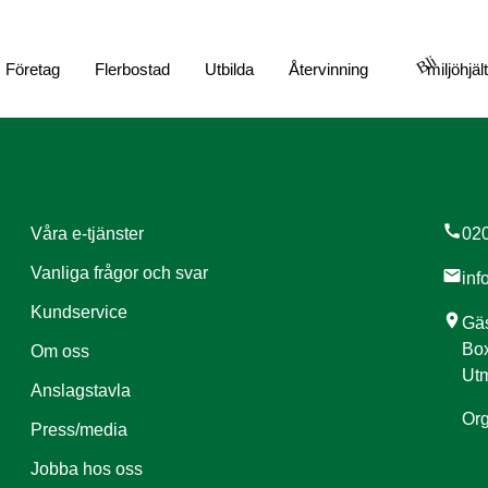
Bli
Företag
Flerbostad
Utbilda
Återvinning
miljöhjäl
call
Våra e-tjänster
020
Vanliga frågor och svar
mail
inf
Kundservice
location_on
Gäs
Box
Om oss
Utm
Anslagstavla
Org
Press/media
Jobba hos oss