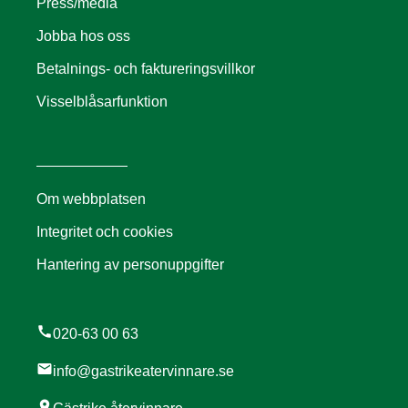
Press/media
Jobba hos oss
Betalnings- och faktureringsvillkor
Visselblåsarfunktion
Om webbplatsen
Integritet och cookies
Hantering av personuppgifter
call
020-63 00 63
mail
info@gastrikeatervinnare.se
location_on