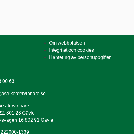
Betalnings- och faktureringsvillkor
Visselblåsarfunktion
Om webbplatsen
Integritet och cookies
Hantering av personuppgifter
3 00 63
astrikeatervinnare.se
ke återvinnare
22, 801 28 Gävle
ksvägen 16 802 91 Gävle
: 222000-1339