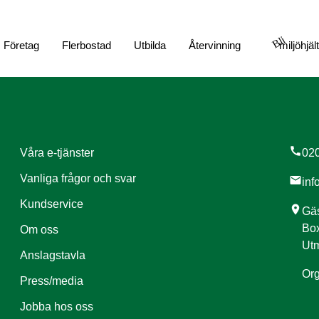
Bli
Företag
Flerbostad
Utbilda
Återvinning
miljöhjäl
call
Våra e-tjänster
020
Vanliga frågor och svar
mail
inf
Kundservice
location_on
Gäs
Box
Om oss
Utm
Anslagstavla
Org
Press/media
Jobba hos oss