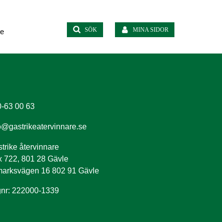
SÖK
MINA SIDOR
te
-63 00 63
o@gastrikeatervinnare.se
trike återvinnare
 722, 801 28 Gävle
arksvägen 16 802 91 Gävle
nr: 222000-1339