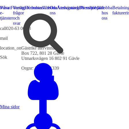
Privat
Våra
Företag
Vanliga
Flerbostad
Kundservice
Utbilda
Om
Anslagstavla
Återvinning
Bli
Press/media
miljöhjälte
Jobba
Betalnin
e-
frågor
oss
hos
faktureri
tjänster
och
oss
svar
call
020-63 00 63
mail
info@gastrikeatervinnare.se
location_on
Gästrike återvinnare
Box 722, 801 28 Gävle
Sök
Utmarksvägen 16 802 91 Gävle
Orgnr: 222000-1339
Mina sidor