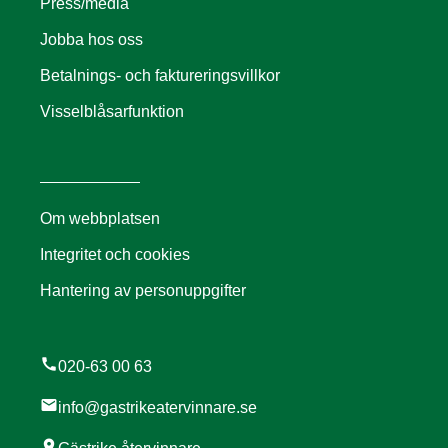
Press/media
Jobba hos oss
Betalnings- och faktureringsvillkor
Visselblåsarfunktion
Om webbplatsen
Integritet och cookies
Hantering av personuppgifter
call
020-63 00 63
mail
info@gastrikeatervinnare.se
location_on