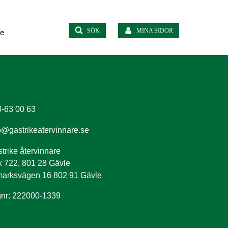
SÖK
MINA SIDOR
te
-63 00 63
o@gastrikeatervinnare.se
trike återvinnare
 722, 801 28 Gävle
arksvägen 16 802 91 Gävle
nr: 222000-1339