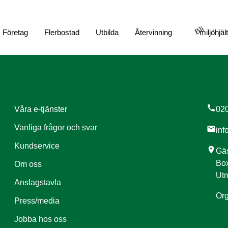
Bli
Företag
Flerbostad
Utbilda
Återvinning
miljöhjäl
call
Våra e-tjänster
020
Vanliga frågor och svar
mail
inf
Kundservice
location_on
Gäs
Box
Om oss
Utm
Anslagstavla
Org
Press/media
Jobba hos oss