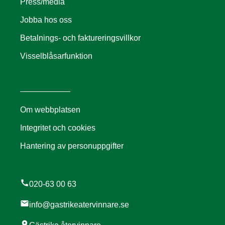
Press/media
Jobba hos oss
Betalnings- och faktureringsvillkor
Visselblåsarfunktion
Om webbplatsen
Integritet och cookies
Hantering av personuppgifter
call
020-63 00 63
mail
info@gastrikeatervinnare.se
location_on