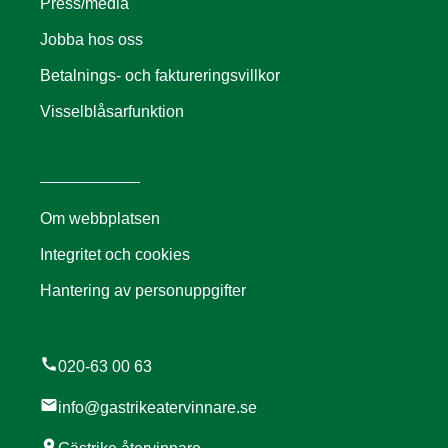
Press/media
Jobba hos oss
Betalnings- och faktureringsvillkor
Visselblåsarfunktion
Om webbplatsen
Integritet och cookies
Hantering av personuppgifter
call
020-63 00 63
mail
info@gastrikeatervinnare.se
location_on