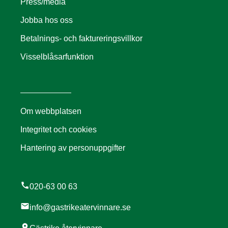
Press/media
Jobba hos oss
Betalnings- och faktureringsvillkor
Visselblåsarfunktion
Om webbplatsen
Integritet och cookies
Hantering av personuppgifter
call
020-63 00 63
mail
info@gastrikeatervinnare.se
location_on