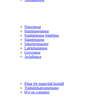
Närsorterat
Hämtningsdagar
Sophämtning fritidshus
Slamtömning
Sekretesspapper
Latrinhämtning
Grovsopor
Avfallstaxa
Påsar för matavfall hushåll
Trädgårds­abonnemang
Hyr en container