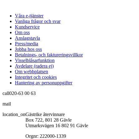
Våra e-tjänster
Vanliga frågor och svar
Kundservice
Om oss
Anslagstavla
Press/media
Jobba hos oss
Betalnings- och faktureringsvillkor
Visselblåsarfunktion
Avdelare (radera ej)
Om webbplatsen
Integritet och cookies
Hantering av personuppgifter
call
020-63 00 63
mail
info@gastrikeatervinnare.se
location_on
Gästrike återvinnare
Box 722, 801 28 Gävle
Utmarksvägen 16 802 91 Gävle
Orgnr: 222000-1339