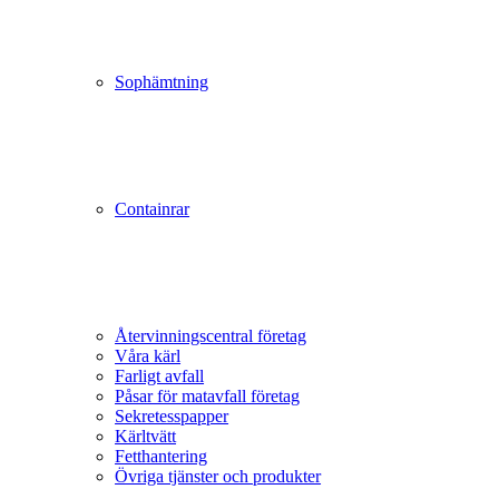
Sophämtning
Containrar
Återvinningscentral företag
Våra kärl
Farligt avfall
Påsar för matavfall företag
Sekretesspapper
Kärltvätt
Fetthantering
Övriga tjänster och produkter