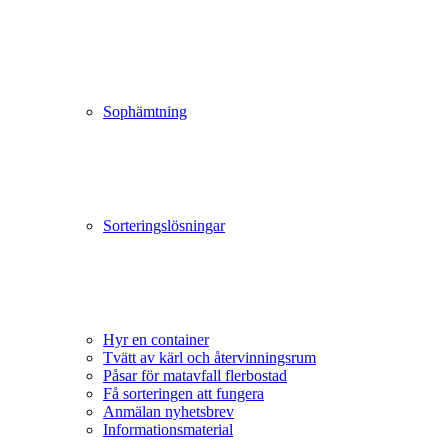
Sophämtning
Sorteringslösningar
Hyr en container
Tvätt av kärl och återvinningsrum
Påsar för matavfall flerbostad
Få sorteringen att fungera
Anmälan nyhetsbrev
Informationsmaterial