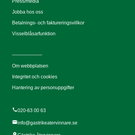
Press/media
Jobba hos oss
Betalnings- och faktureringsvillkor
Visselblåsarfunktion
Om webbplatsen
Integritet och cookies
Hantering av personuppgifter
call
020-63 00 63
mail
info@gastrikeatervinnare.se
location_on