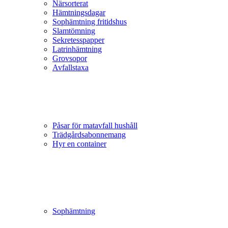
Närsorterat
Hämtningsdagar
Sophämtning fritidshus
Slamtömning
Sekretesspapper
Latrinhämtning
Grovsopor
Avfallstaxa
Påsar för matavfall hushåll
Trädgårds­abonnemang
Hyr en container
Sophämtning