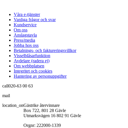
Våra e-tjänster
Vanliga frågor och svar
Kundservice
Om oss
Anslagstavla
Press/media
Jobba hos oss
Betalnings- och faktureringsvillkor
Visselblåsarfunktion
Avdelare (radera ej)
Om webbplatsen
Integritet och cookies
Hantering av personuppgifter
call
020-63 00 63
mail
info@gastrikeatervinnare.se
location_on
Gästrike återvinnare
Box 722, 801 28 Gävle
Utmarksvägen 16 802 91 Gävle
Orgnr: 222000-1339