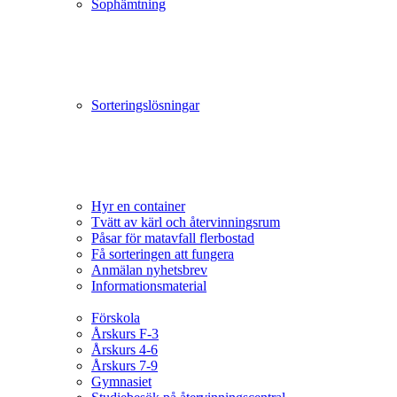
Sophämtning
Sorteringslösningar
Hyr en container
Tvätt av kärl och återvinningsrum
Påsar för matavfall flerbostad
Få sorteringen att fungera
Anmälan nyhetsbrev
Informationsmaterial
Förskola
Årskurs F-3
Årskurs 4-6
Årskurs 7-9
Gymnasiet