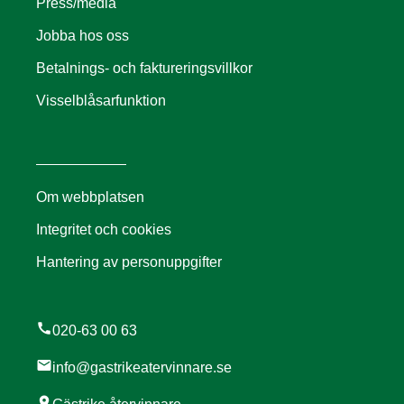
Press/media
Jobba hos oss
Betalnings- och faktureringsvillkor
Visselblåsarfunktion
Om webbplatsen
Integritet och cookies
Hantering av personuppgifter
call
020-63 00 63
mail
info@gastrikeatervinnare.se
location_on