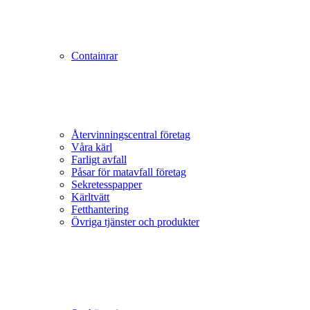
Containrar
Återvinningscentral företag
Våra kärl
Farligt avfall
Påsar för matavfall företag
Sekretesspapper
Kärltvätt
Fetthantering
Övriga tjänster och produkter