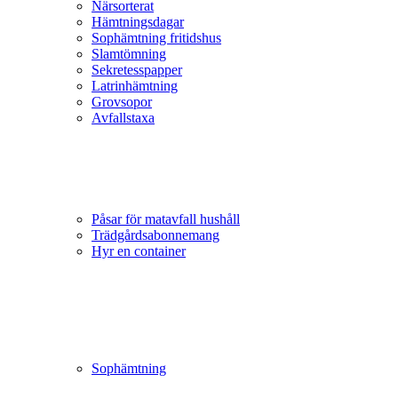
Närsorterat
Hämtningsdagar
Sophämtning fritidshus
Slamtömning
Sekretesspapper
Latrinhämtning
Grovsopor
Avfallstaxa
Påsar för matavfall hushåll
Trädgårds­abonnemang
Hyr en container
Sophämtning