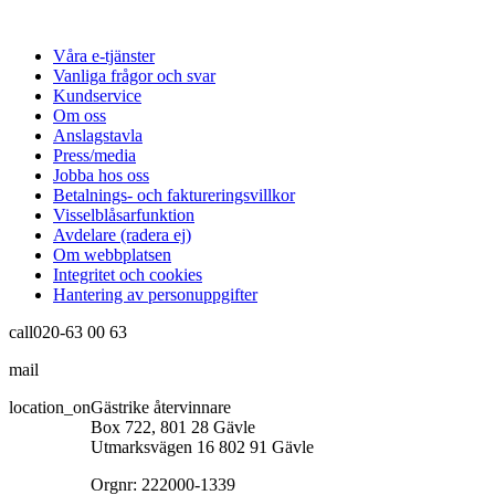
Våra e-tjänster
Vanliga frågor och svar
Kundservice
Om oss
Anslagstavla
Press/media
Jobba hos oss
Betalnings- och faktureringsvillkor
Visselblåsarfunktion
Avdelare (radera ej)
Om webbplatsen
Integritet och cookies
Hantering av personuppgifter
call
020-63 00 63
mail
info@gastrikeatervinnare.se
location_on
Gästrike återvinnare
Box 722, 801 28 Gävle
Utmarksvägen 16 802 91 Gävle
Orgnr: 222000-1339