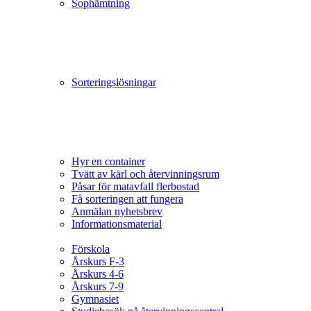
Sophämtning
Sorteringslösningar
Hyr en container
Tvätt av kärl och återvinningsrum
Påsar för matavfall flerbostad
Få sorteringen att fungera
Anmälan nyhetsbrev
Informationsmaterial
Förskola
Årskurs F-3
Årskurs 4-6
Årskurs 7-9
Gymnasiet