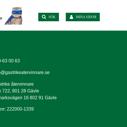
SÖK
MINA SIDOR
te
-63 00 63
o@gastrikeatervinnare.se
trike återvinnare
 722, 801 28 Gävle
arksvägen 16 802 91 Gävle
nr: 222000-1339