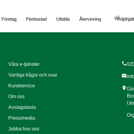
Bli
Företag
Flerbostad
Utbilda
Återvinning
miljöhjäl
call
Våra e-tjänster
020
Vanliga frågor och svar
mail
inf
Kundservice
location_on
Gäs
Box
Om oss
Utm
Anslagstavla
Org
Press/media
Jobba hos oss