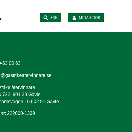
SÖK
MINA SIDOR
te
-63 00 63
o@gastrikeatervinnare.se
trike återvinnare
 722, 801 28 Gävle
arksvägen 16 802 91 Gävle
nr: 222000-1339