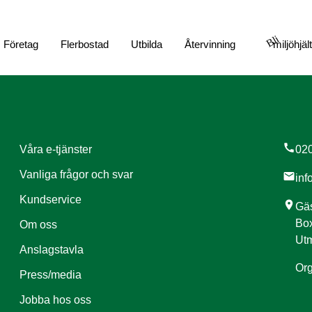
Bli
Företag
Flerbostad
Utbilda
Återvinning
miljöhjäl
call
Våra e-tjänster
020
Vanliga frågor och svar
mail
inf
Kundservice
location_on
Gäs
Box
Om oss
Utm
Anslagstavla
Org
Press/media
Jobba hos oss