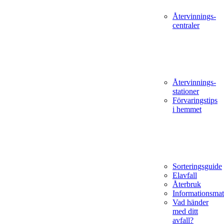
Återvinnings­
centraler
Återvinnings­
stationer
Förvaringstips
i hemmet
Sorteringsguide
Elavfall
Återbruk
Informationsmat
Vad händer
med ditt
avfall?