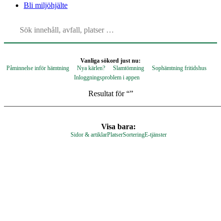
Bli
miljöhjälte
Vanliga sökord just nu:
Påminnelse inför hämtning
Nya kärlen?
Slamtömning
Sophämtning fritidshus
Inloggningsproblem i appen
Resultat för “
”
Visa bara:
Sidor & artiklar
Platser
Sortering
E-tjänster