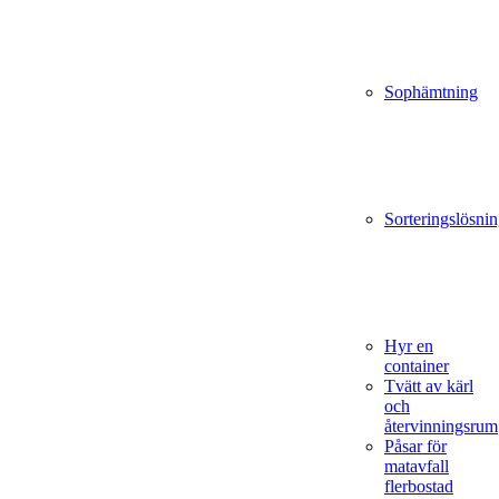
Sophämtning
Sorteringslösnin
Hyr en
container
Tvätt av kärl
och
återvinningsrum
Påsar för
matavfall
flerbostad