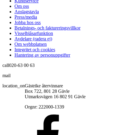
Kundservice
Om oss
Anslagstavla
Press/media
Jobba hos oss
Betalnings- och faktureringsvillkor
Visselblåsarfunktion
Avdelare (radera ej)
Om webbplatsen
Integritet och cookies
Hantering av personuppgifter
call
020-63 00 63
mail
info@gastrikeatervinnare.se
location_on
Gästrike återvinnare
Box 722, 801 28 Gävle
Utmarksvägen 16 802 91 Gävle
Orgnr: 222000-1339