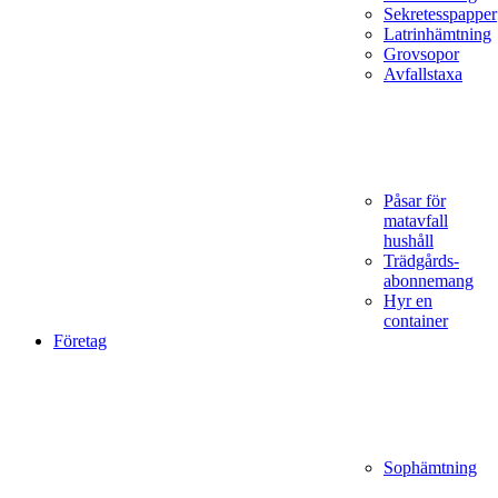
Sekretesspapper
Latrinhämtning
Grovsopor
Avfallstaxa
Påsar för
matavfall
hushåll
Trädgårds­
abonnemang
Hyr en
container
Företag
Sophämtning