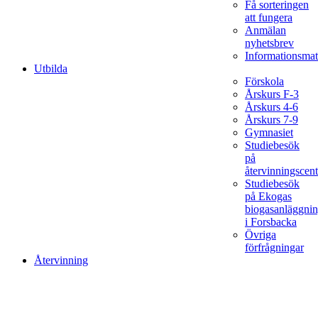
Få sorteringen
att fungera
Anmälan
nyhetsbrev
Informationsmat
Utbilda
Förskola
Årskurs F-3
Årskurs 4-6
Årskurs 7-9
Gymnasiet
Studiebesök
på
återvinningscent
Studiebesök
på Ekogas
biogasanläggni
i Forsbacka
Övriga
förfrågningar
Återvinning