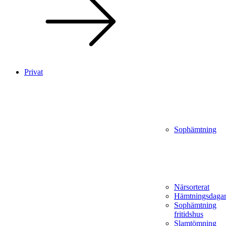
Privat
Sophämtning
Närsorterat
Hämtningsdaga
Sophämtning
fritidshus
Slamtömning